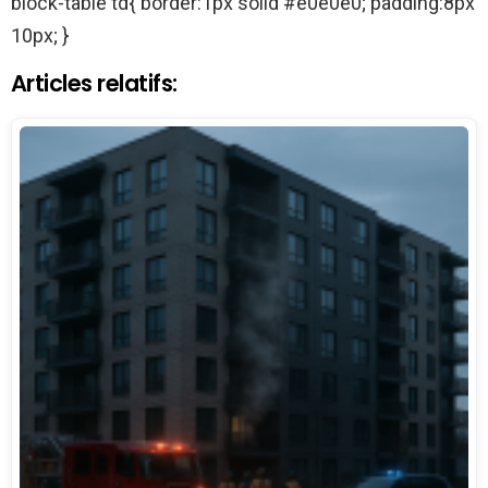
block-table td{ border:1px solid #e0e0e0; padding:8px
10px; }
Articles relatifs: