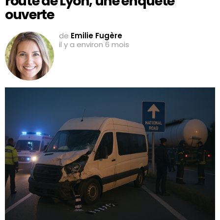
route de Lyon, une enquête
ouverte
de
Emilie Fugère
il y a environ 6 mois