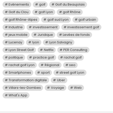
Evènements
golf
Golf du Beaujolais
Golf du Clou
golf Lyon
golf Rhône
golf Rhône-Alpes
golf sud Lyon
golf urbain
Industrie
investissement
investissement golf
jeux mobile
Juridique
Levées de fonds
Lucenay
lyon
Lyon Salvagny
Lyon Street Golf
Netflix
PER Consulting
politique
practice golf
rachat golf
rachat golf Lyon
Régional
seo
Smartphones
sport
street golf Lyon
Transformation digitale
Uber
Villars-les-Dombes
Voyage
Web
What's App