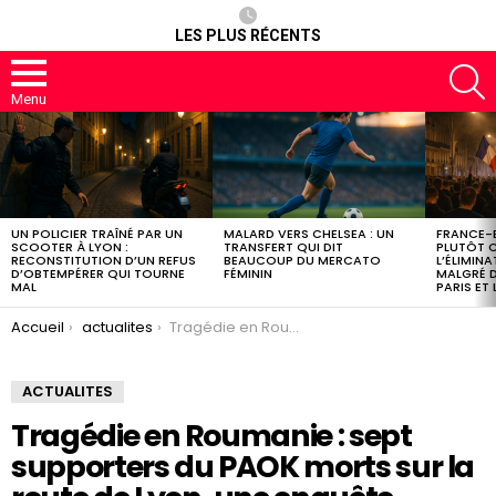
LES PLUS RÉCENTS
R
Menu
DERNIERS
ARTICLES
UN POLICIER TRAÎNÉ PAR UN
MALARD VERS CHELSEA : UN
FRANCE-E
SCOOTER À LYON :
TRANSFERT QUI DIT
PLUTÔT 
RECONSTITUTION D’UN REFUS
BEAUCOUP DU MERCATO
L’ÉLIMINA
D’OBTEMPÉRER QUI TOURNE
FÉMININ
MALGRÉ D
MAL
PARIS ET
You are here:
Accueil
actualites
Tragédie en Roumanie : sept supporters du PAOK morts sur la route de Lyon, une enquête ouverte
ACTUALITES
Tragédie en Roumanie : sept
supporters du PAOK morts sur la