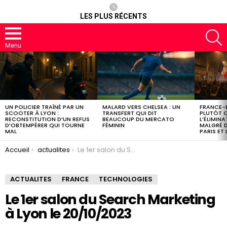
LES PLUS RÉCENTS
R
Menu
DERNIERS
ARTICLES
UN POLICIER TRAÎNÉ PAR UN
MALARD VERS CHELSEA : UN
FRANCE-E
SCOOTER À LYON :
TRANSFERT QUI DIT
PLUTÔT 
RECONSTITUTION D’UN REFUS
BEAUCOUP DU MERCATO
L’ÉLIMINA
D’OBTEMPÉRER QUI TOURNE
FÉMININ
MALGRÉ D
MAL
PARIS ET
You are here:
Accueil
actualites
Le 1er salon du Search Marketing à Lyon le 20/10/2023
ACTUALITES
FRANCE
TECHNOLOGIES
Le 1er salon du Search Marketing
à Lyon le 20/10/2023