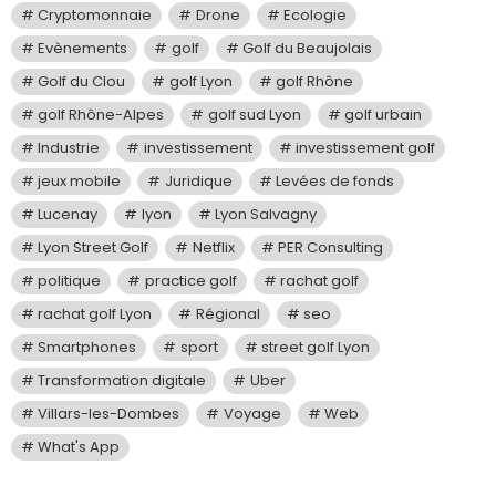
Cryptomonnaie
Drone
Ecologie
Evènements
golf
Golf du Beaujolais
Golf du Clou
golf Lyon
golf Rhône
golf Rhône-Alpes
golf sud Lyon
golf urbain
Industrie
investissement
investissement golf
jeux mobile
Juridique
Levées de fonds
Lucenay
lyon
Lyon Salvagny
Lyon Street Golf
Netflix
PER Consulting
politique
practice golf
rachat golf
rachat golf Lyon
Régional
seo
Smartphones
sport
street golf Lyon
Transformation digitale
Uber
Villars-les-Dombes
Voyage
Web
What's App